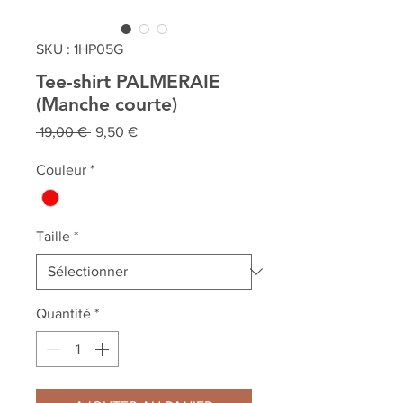
SKU : 1HP05G
Tee-shirt PALMERAIE
(Manche courte)
Prix
Prix
 19,00 € 
9,50 €
original
promotionnel
Couleur
*
Taille
*
Quantité
*