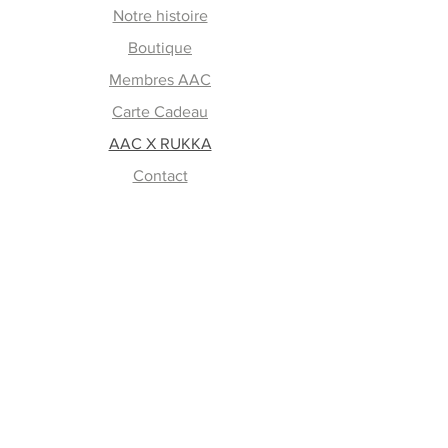
Notre histoire
Boutique
Membres AAC
Carte Cadeau
AAC X RUKKA
Contact
En savoir plus
FAQ
Retours et échanges
Lavage et entretien
Mode de paiement
Livraison
Guide des tailles