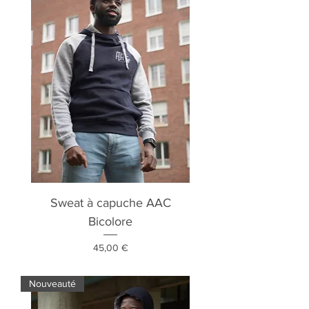
Sweat à capuche AAC
Bicolore
Prix
45,00 €
Nouveauté