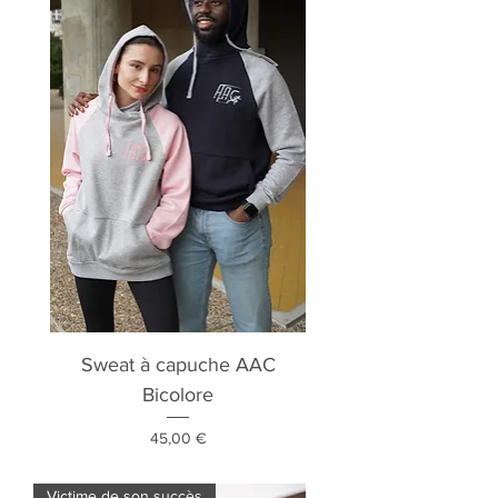
Sweat à capuche AAC
Bicolore
Prix
45,00 €
Victime de son succès