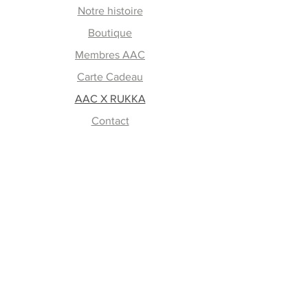
Notre histoire
Boutique
Membres AAC
Carte Cadeau
AAC X RUKKA
Contact
En savoir plus
FAQ
Retours et échanges
Lavage et entretien
Mode de paiement
Livraison
Guide des tailles