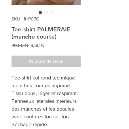
SKU : 1HP07G
Tee-shirt PALMERAIE
(manche courte)
Prix
Prix
 19,00 € 
9,50 €
original
promotionnel
Rupture de stock
Tee-shirt col rond technique
manches courtes imprimé.
Tissu doux, léger et respirant.
Panneaux laterales interieurs
des manches et les épaules
avec coutures ton sur ton.
Séchage rapide.