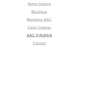
Notre histoire
Boutique
Membres AAC
Carte Cadeau
AAC X RUKKA
Contact
En savoir plus
FAQ
Retours et échanges
Lavage et entretien
Mode de paiement
Livraison
Guide des tailles