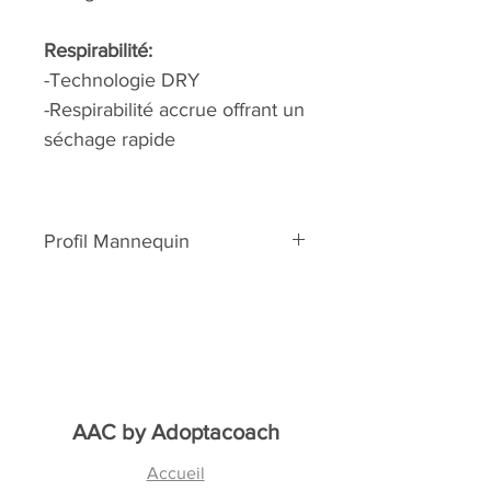
Respirabilité:
-Technologie DRY
-Respirabilité accrue offrant un
séchage rapide
Profil Mannequin
Sur cette image le mannequin
mesure 1m58 et porte une taille
38
AAC by
Adoptacoach
Accueil