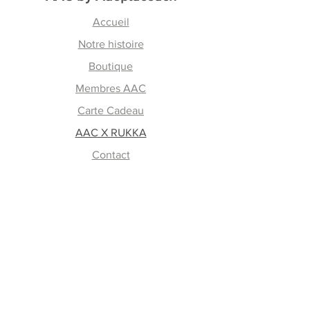
Accueil
Notre histoire
Boutique
Membres AAC
Carte Cadeau
AAC X RUKKA
Contact
En savoir plus
FAQ
Retours et échanges
Lavage et entretien
Mode de paiement