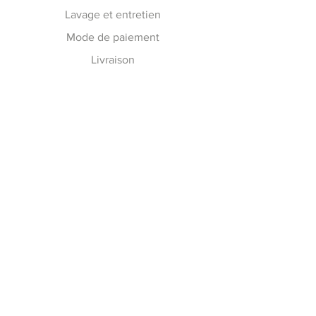
Lavage et entretien
Mode de paiement
Livraison
Guide des tailles
Suivez nous toute la semaine
Facebook
Instagram
Pinterest
Les
dernières nouvelles