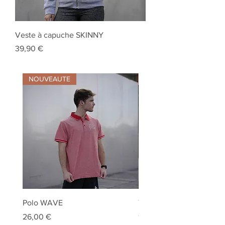
Veste à capuche SKINNY
Prix
39,90 €
NOUVEAUTE
NOUVEAUTE
Polo WAVE
Tee-shirt STORM
Prix
Prix
26,00 €
18,00 €